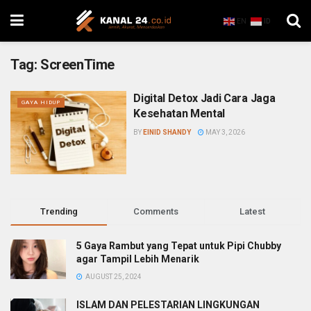
EN
ID
Tag:
ScreenTime
Digital Detox Jadi Cara Jaga
GAYA HIDUP
Kesehatan Mental
BY
EINID SHANDY
MAY 3, 2026
Trending
Comments
Latest
5 Gaya Rambut yang Tepat untuk Pipi Chubby
agar Tampil Lebih Menarik
AUGUST 25, 2024
ISLAM DAN PELESTARIAN LINGKUNGAN