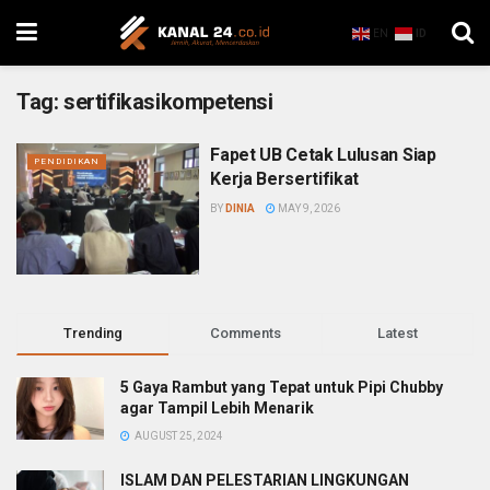
EN
ID
Tag:
sertifikasikompetensi
Fapet UB Cetak Lulusan Siap
PENDIDIKAN
Kerja Bersertifikat
BY
DINIA
MAY 9, 2026
Trending
Comments
Latest
5 Gaya Rambut yang Tepat untuk Pipi Chubby
agar Tampil Lebih Menarik
AUGUST 25, 2024
ISLAM DAN PELESTARIAN LINGKUNGAN