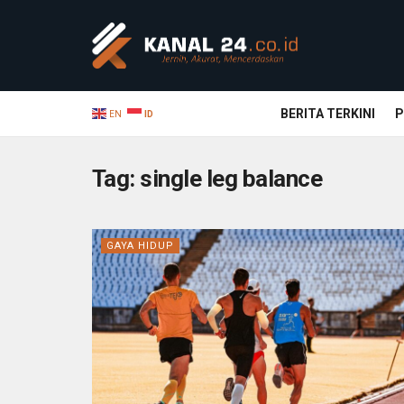
BERITA TERKINI
P
EN
ID
Tag:
single leg balance
GAYA HIDUP