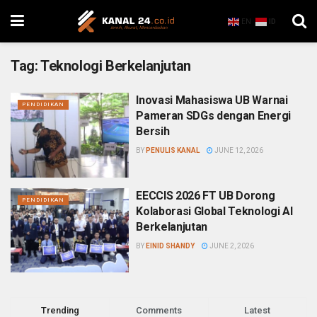
EN
ID
Tag:
Teknologi Berkelanjutan
Inovasi Mahasiswa UB Warnai
PENDIDIKAN
Pameran SDGs dengan Energi
Bersih
BY
PENULIS KANAL
JUNE 12, 2026
EECCIS 2026 FT UB Dorong
PENDIDIKAN
Kolaborasi Global Teknologi AI
Berkelanjutan
BY
EINID SHANDY
JUNE 2, 2026
Trending
Comments
Latest