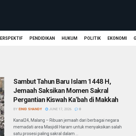
ERSPEKTIF
PENDIDIKAN
HUKUM
POLITIK
EKONOMI
Sambut Tahun Baru Islam 1448 H,
Jemaah Saksikan Momen Sakral
Pergantian Kiswah Ka’bah di Makkah
BY
EINID SHANDY
JUNE 17, 2026
0
Kanal24, Malang – Ribuan jemaah dari berbagai negara
memadati area Masjidil Haram untuk menyaksikan salah
satu prosesi paling sakral dalam ...