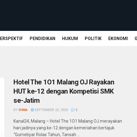
ERSPEKTIF
PENDIDIKAN
HUKUM
POLITIK
EKONOMI
Hotel The 1O1 Malang OJ Rayakan
HUT ke-12 dengan Kompetisi SMK
se-Jatim
BY
DINIA
SEPTEMBER 22, 2025
2
Kanal24, Malang – Hotel The 1O1 Malang OJ merayakan
hari jadinya yang ke-12 dengan kemeriahan bertajuk
“Gumebyar Rolas Tahun, Tansah ...