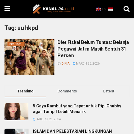
EN
ID
Tag:
uu hkpd
Diet Fiskal Belum Tuntas: Belanja
EKONOMI
Pegawai Jatim Masih Sentuh 31
Persen
BY
DINIA
MARCH 26, 2026
Trending
Comments
Latest
5 Gaya Rambut yang Tepat untuk Pipi Chubby
agar Tampil Lebih Menarik
AUGUST 25, 2024
ISLAM DAN PELESTARIAN LINGKUNGAN