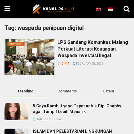
EN
ID
Tag:
waspada penipuan digital
LPS Gandeng Komunitas Malang
EKONOMI
Perkuat Literasi Keuangan,
Waspada Investasi Ilegal
BY
DINIA
FEBRUARY 28, 2026
Trending
Comments
Latest
5 Gaya Rambut yang Tepat untuk Pipi Chubby
agar Tampil Lebih Menarik
AUGUST 25, 2024
ISLAM DAN PELESTARIAN LINGKUNGAN