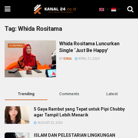
EN
ID
Tag:
Whida Rositama
Whida Rositama Luncurkan
HIBURAN
Single ‘Just Be Happy’
BY
DINIA
APRIL 21, 2024
Trending
Comments
Latest
5 Gaya Rambut yang Tepat untuk Pipi Chubby
agar Tampil Lebih Menarik
AUGUST 25, 2024
ISLAM DAN PELESTARIAN LINGKUNGAN