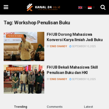
EN
ID
Tag:
Workshop Penulisan Buku
FH UB Dorong Mahasiswa
PENDIDIKAN
Konversi Karya Ilmiah Jadi Buku
BY
EINID SHANDY
SEPTEMBER 10, 2025
FH UB Bekali Mahasiswa Skill
PENDIDIKAN
Penulisan Buku dan HKI
BY
EINID SHANDY
SEPTEMBER 10, 2025
Trending
Comments
Latest