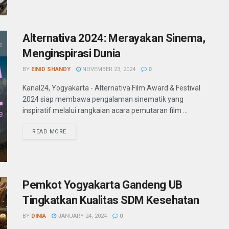
Alternativa 2024: Merayakan Sinema,
Menginspirasi Dunia
BY
EINID SHANDY
NOVEMBER 23, 2024
0
Kanal24, Yogyakarta - Alternativa Film Award & Festival
2024 siap membawa pengalaman sinematik yang
inspiratif melalui rangkaian acara pemutaran film ...
READ MORE
Pemkot Yogyakarta Gandeng UB
Tingkatkan Kualitas SDM Kesehatan
BY
DINIA
JANUARY 24, 2024
0