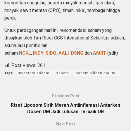
komoditas unggulan, seperti minyak mentah, gas alam,
minyak sawit mentah (CPO), timah, nikel, tembaga hingga
perak.
Untuk perdagangan hari ini, rekomendasi saham yang
disajikan oleh Tim Riset CGS International Sekuritas adalah,
akumulasi pembelian
saham
NCKL
,
INDY
,
SIDO
,
AALI
,
DSNG
dan
AMRT
.(sdk)
Post Views:
361
Tags:
investasi saham
saham
saham pilihan hari ini
Previous Post
Riset Liposom Sirih Merah Antiinflamasi Antarkan
Dosen UM Jadi Lulusan Terbaik UB
Next Post