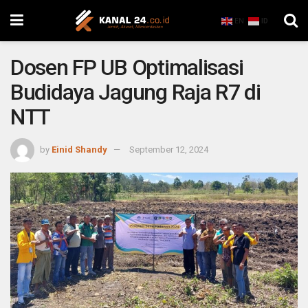
EN
ID
Dosen FP UB Optimalisasi
Budidaya Jagung Raja R7 di
NTT
by
Einid Shandy
September 12, 2024