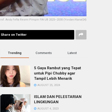
of. Andy Fefta Resmi Pimpin FIA UB 2025–2030 (Yordan/Kanal24)
Share on Twitter
Trending
Comments
Latest
5 Gaya Rambut yang Tepat
untuk Pipi Chubby agar
Tampil Lebih Menarik
AUGUST 25, 2024
ISLAM DAN PELESTARIAN
LINGKUNGAN
AUGUST 4, 2023