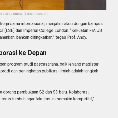
riode sebelumnya (Yordan/Kanal24)
g kerja sama internasional, menjalin relasi dengan kampus
s (LSE) dan Imperial College London. “Kekuatan FIA UB
tahankan, bahkan ditingkatkan,” tegas Prof. Andy.
borasi ke Depan
an program studi pascasarjana, baik jenjang magister
prodi dan peningkatan publikasi ilmiah adalah langkah
ita dorong pembukaan S2 dan S3 baru. Kolaborasi,
terus tumbuh agar fakultas ini semakin kompetitif,”