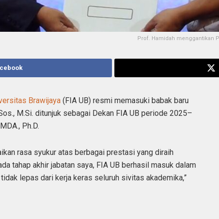
Prof. Hamidah menggantikan Pr
acebook
versitas Brawijaya
(FIA UB) resmi memasuki babak baru
Sos., M.Si. ditunjuk sebagai Dekan FIA UB periode 2025–
 MDA., Ph.D.
kan rasa syukur atas berbagai prestasi yang diraih
da tahap akhir jabatan saya, FIA UB berhasil masuk dalam
 tidak lepas dari kerja keras seluruh sivitas akademika,”