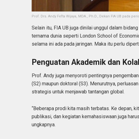
Prof. Drs. Andy Fefta Wijaya, MDA., Ph.D., Dekan FIA UB pada pe
Selain itu, FIA UB juga dinilai unggul dalam bidan
ternama dunia seperti London School of Economic
selama ini ada pada jaringan. Maka itu perlu diper
Penguatan Akademik dan Kola
Prof. Andy juga menyoroti pentingnya pengembang
(S2) maupun doktoral (S3). Menurutnya, perluasan 
strategis untuk menjawab tantangan global.
“Beberapa prodi kita masih terbatas. Ke depan, k
publikasi, dan kegiatan kemahasiswaan juga harus 
ungkapnya.