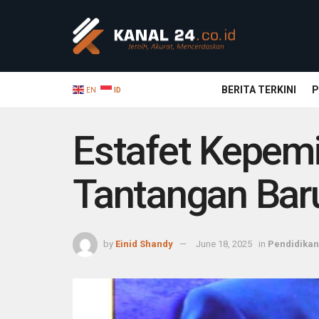
BERITA TERKINI
P
EN
ID
Estafet Kepemi
Tantangan Bar
by
Einid Shandy
June 18, 2025
in
Pendidikan