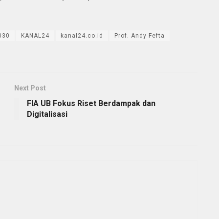
030
KANAL24
kanal24.co.id
Prof. Andy Fefta
Next Post
FIA UB Fokus Riset Berdampak dan
Digitalisasi