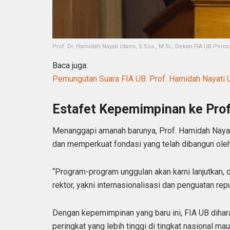
Prof. Dr. Hamidah Nayati Utami, S.Sos., M.Si., Dekan FIA UB Peri
Baca juga:
Pemungutan Suara FIA UB: Prof. Hamidah Nayati 
Estafet Kepemimpinan ke Pro
Menanggapi amanah barunya, Prof. Hamidah Naya
dan memperkuat fondasi yang telah dibangun ole
“Program-program unggulan akan kami lanjutkan, d
rektor, yakni internasionalisasi dan penguatan rep
Dengan kepemimpinan yang baru ini, FIA UB dihar
peringkat yang lebih tinggi di tingkat nasional mau