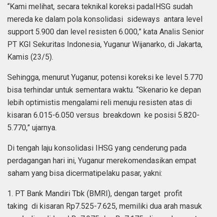
“Kami melihat, secara teknikal koreksi padaIHSG sudah
mereda ke dalam pola konsolidasi sideways antara level
support 5.900 dan level resisten 6.000,” kata Analis Senior
PT KGI Sekuritas Indonesia, Yuganur Wijanarko, di Jakarta,
Kamis (23/5).
Sehingga, menurut Yuganur, potensi koreksi ke level 5.770
bisa terhindar untuk sementara waktu. “Skenario ke depan
lebih optimistis mengalami reli menuju resisten atas di
kisaran 6.015-6.050 versus breakdown ke posisi 5.820-
5.770,” ujarnya.
Di tengah laju konsolidasi IHSG yang cenderung pada
perdagangan hari ini, Yuganur merekomendasikan empat
saham yang bisa dicermatipelaku pasar, yakni:
1. PT Bank Mandiri Tbk (BMRI), dengan target profit
taking di kisaran Rp7.525-7.625, memiliki dua arah masuk