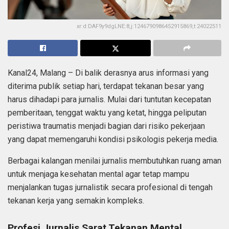
xr:d:DAF9y9dgLNE:8,j:1246790986452915869,t:24022511
Kanal24, Malang – Di balik derasnya arus informasi yang
diterima publik setiap hari, terdapat tekanan besar yang
harus dihadapi para jurnalis. Mulai dari tuntutan kecepatan
pemberitaan, tenggat waktu yang ketat, hingga peliputan
peristiwa traumatis menjadi bagian dari risiko pekerjaan
yang dapat memengaruhi kondisi psikologis pekerja media.
Berbagai kalangan menilai jurnalis membutuhkan ruang aman
untuk menjaga kesehatan mental agar tetap mampu
menjalankan tugas jurnalistik secara profesional di tengah
tekanan kerja yang semakin kompleks.
Profesi Jurnalis Sarat Tekanan Mental