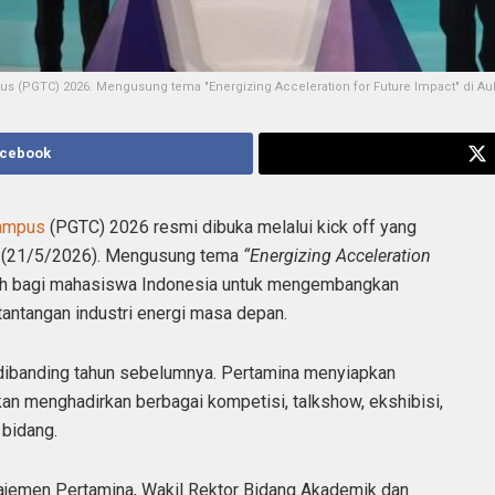
(PGTC) 2026. Mengusung tema "Energizing Acceleration for Future Impact" di Aula 
acebook
Campus
(PGTC) 2026 resmi dibuka melalui kick off yang
mis (21/5/2026). Mengusung tema
“Energizing Acceleration
adah bagi mahasiswa Indonesia untuk mengembangkan
tantangan industri energi masa depan.
dibanding tahun sebelumnya. Pertamina menyiapkan
an menghadirkan berbagai kompetisi, talkshow, ekshibisi,
bidang.
najemen Pertamina, Wakil Rektor Bidang Akademik dan