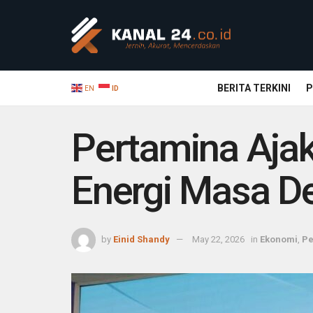
BERITA TERKINI
P
EN
ID
Pertamina Aja
Energi Masa D
by
Einid Shandy
May 22, 2026
in
Ekonomi
,
Pe