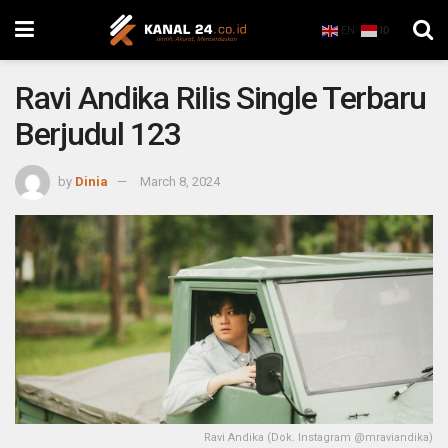
EN
ID
Ravi Andika Rilis Single Terbaru
Berjudul 123
by
Dinia
March 8, 2024
Ravi Andika (Dok. Instagram @mraviandika)