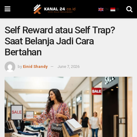
EN
ID
Self Reward atau Self Trap?
Saat Belanja Jadi Cara
Bertahan
by
Einid Shandy
June 7, 2026