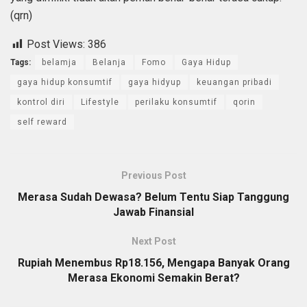
(qrn)
Post Views:
386
Tags:
belamja
Belanja
Fomo
Gaya Hidup
gaya hidup konsumtif
gaya hidyup
keuangan pribadi
kontrol diri
Lifestyle
perilaku konsumtif
qorin
self reward
Previous Post
Merasa Sudah Dewasa? Belum Tentu Siap Tanggung
Jawab Finansial
Next Post
Rupiah Menembus Rp18.156, Mengapa Banyak Orang
Merasa Ekonomi Semakin Berat?