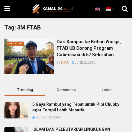
EN
ID
Tag:
3M FTAB
Dari Kampus ke Kebun Warga,
EKONOMI
FTAB UB Dorong Program
Cabenisasi di 57 Kelurahan
BY
DINIA
JUNE 22, 2026
Trending
Comments
Latest
5 Gaya Rambut yang Tepat untuk Pipi Chubby
agar Tampil Lebih Menarik
AUGUST 25, 2024
ISLAM DAN PELESTARIAN LINGKUNGAN