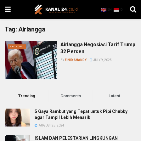
EN
ID
Tag:
Airlangga
Airlangga Negosiasi Tarif Trump
EKONOMI
32 Persen
BY
EINID SHANDY
JULY 9, 2025
Trending
Comments
Latest
5 Gaya Rambut yang Tepat untuk Pipi Chubby
agar Tampil Lebih Menarik
AUGUST 25, 2024
ISLAM DAN PELESTARIAN LINGKUNGAN