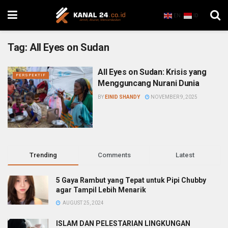
EN
ID
Tag:
All Eyes on Sudan
All Eyes on Sudan: Krisis yang
PERSPEKTIF
Mengguncang Nurani Dunia
BY
EINID SHANDY
NOVEMBER 9, 2025
Trending
Comments
Latest
5 Gaya Rambut yang Tepat untuk Pipi Chubby
agar Tampil Lebih Menarik
AUGUST 25, 2024
ISLAM DAN PELESTARIAN LINGKUNGAN