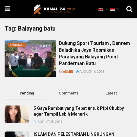
EN
ID
Tag:
Balayang batu
Dukung Sport Tourism , Danrem
REGIONAL
Baladhika Jaya Resmikan
Paralayang Balayang Point
Panderman Batu
BY
ADMIN
AUGUST 16, 2023
Trending
Comments
Latest
5 Gaya Rambut yang Tepat untuk Pipi Chubby
agar Tampil Lebih Menarik
AUGUST 25, 2024
ISLAM DAN PELESTARIAN LINGKUNGAN