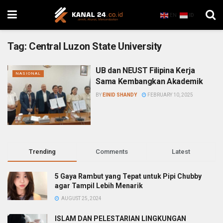
EN
ID
Tag:
Central Luzon State University
UB dan NEUST Filipina Kerja
NASIONAL
Sama Kembangkan Akademik
BY
EINID SHANDY
FEBRUARY 10, 2025
Trending
Comments
Latest
5 Gaya Rambut yang Tepat untuk Pipi Chubby
agar Tampil Lebih Menarik
AUGUST 25, 2024
ISLAM DAN PELESTARIAN LINGKUNGAN