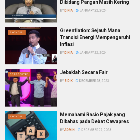
Dibidang Pangan Masih Kering
BY
DINIA
JANUARY 22, 2024
Greenflation: Sejauh Mana
EKONOMI
Transisi Energi Mempengaruhi
Inflasi
BY
DINIA
JANUARY 22, 2024
Jebaklah Secara Fair
PERSPEKTIF
BY
SIDIK
DECEMBER 28, 2023
Memahami Rasio Pajak yang
EKONOMI
Dibahas pada Debat Cawapres
BY
ADMIN
DECEMBER 27, 2023