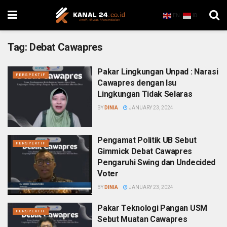
EN
ID
Tag:
Debat Cawapres
Pakar Lingkungan Unpad : Narasi
PERSPEKTIF
Cawapres dengan Isu
Lingkungan Tidak Selaras
BY
DINIA
JANUARY 23, 2024
Pengamat Politik UB Sebut
PERSPEKTIF
Gimmick Debat Cawapres
Pengaruhi Swing dan Undecided
Voter
BY
DINIA
JANUARY 23, 2024
Pakar Teknologi Pangan USM
PERSPEKTIF
Sebut Muatan Cawapres