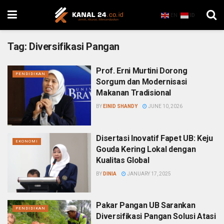
EN
ID
Tag:
Diversifikasi Pangan
Prof. Erni Murtini Dorong
PENDIDIKAN
Sorgum dan Modernisasi
Makanan Tradisional
BY
EINID SHANDY
JUNE 10, 2026
Disertasi Inovatif Fapet UB: Keju
EKONOMI
Gouda Kering Lokal dengan
Kualitas Global
BY
DINIA
JANUARY 17, 2025
Pakar Pangan UB Sarankan
PENDIDIKAN
Diversifikasi Pangan Solusi Atasi