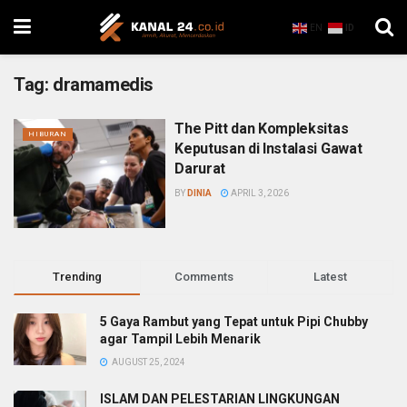
EN
ID
Tag:
dramamedis
The Pitt dan Kompleksitas
HIBURAN
Keputusan di Instalasi Gawat
Darurat
BY
DINIA
APRIL 3, 2026
Trending
Comments
Latest
5 Gaya Rambut yang Tepat untuk Pipi Chubby
agar Tampil Lebih Menarik
AUGUST 25, 2024
ISLAM DAN PELESTARIAN LINGKUNGAN