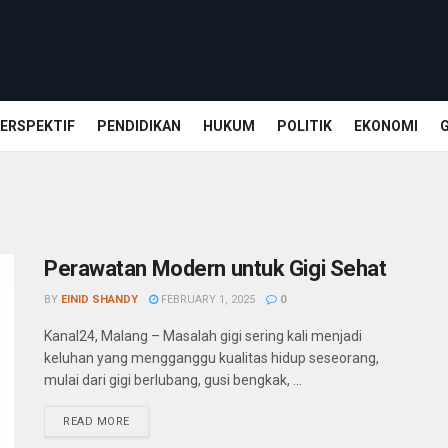
ERSPEKTIF
PENDIDIKAN
HUKUM
POLITIK
EKONOMI
Perawatan Modern untuk Gigi Sehat
BY
EINID SHANDY
FEBRUARY 1, 2025
0
Kanal24, Malang – Masalah gigi sering kali menjadi
keluhan yang mengganggu kualitas hidup seseorang,
mulai dari gigi berlubang, gusi bengkak, ...
READ MORE