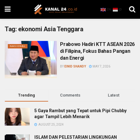
EN
ID
Tag:
ekonomi Asia Tenggara
Prabowo Hadiri KTT ASEAN 2026
NASIONAL
di Filipina, Fokus Bahas Pangan
dan Energi
BY
EINID SHANDY
MAY 7, 2026
Trending
Comments
Latest
5 Gaya Rambut yang Tepat untuk Pipi Chubby
agar Tampil Lebih Menarik
AUGUST 25, 2024
ISLAM DAN PELESTARIAN LINGKUNGAN