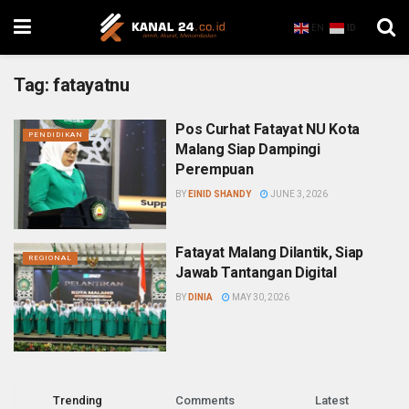
EN
ID
Tag:
fatayatnu
Pos Curhat Fatayat NU Kota
PENDIDIKAN
Malang Siap Dampingi
Perempuan
BY
EINID SHANDY
JUNE 3, 2026
Fatayat Malang Dilantik, Siap
REGIONAL
Jawab Tantangan Digital
BY
DINIA
MAY 30, 2026
Trending
Comments
Latest