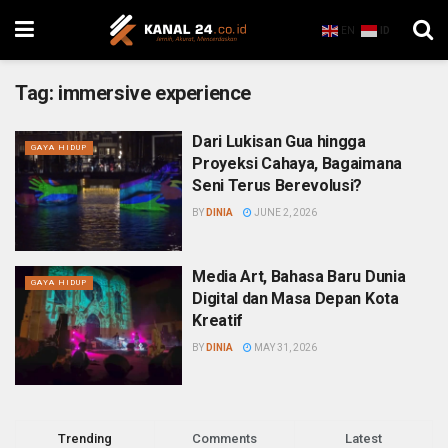
EN
ID
Tag:
immersive experience
Dari Lukisan Gua hingga
GAYA HIDUP
Proyeksi Cahaya, Bagaimana
Seni Terus Berevolusi?
BY
DINIA
JUNE 2, 2026
Media Art, Bahasa Baru Dunia
GAYA HIDUP
Digital dan Masa Depan Kota
Kreatif
BY
DINIA
MAY 31, 2026
Trending
Comments
Latest