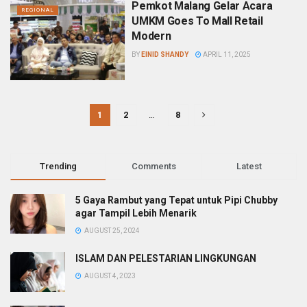
Pemkot Malang Gelar Acara
REGIONAL
UMKM Goes To Mall Retail
Modern
BY
EINID SHANDY
APRIL 11, 2025
1
2
…
8
Trending
Comments
Latest
5 Gaya Rambut yang Tepat untuk Pipi Chubby
agar Tampil Lebih Menarik
AUGUST 25, 2024
ISLAM DAN PELESTARIAN LINGKUNGAN
AUGUST 4, 2023