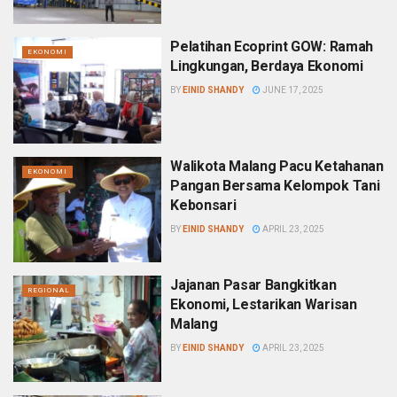
Pelatihan Ecoprint GOW: Ramah
EKONOMI
Lingkungan, Berdaya Ekonomi
BY
EINID SHANDY
JUNE 17, 2025
Walikota Malang Pacu Ketahanan
EKONOMI
Pangan Bersama Kelompok Tani
Kebonsari
BY
EINID SHANDY
APRIL 23, 2025
Jajanan Pasar Bangkitkan
REGIONAL
Ekonomi, Lestarikan Warisan
Malang
BY
EINID SHANDY
APRIL 23, 2025