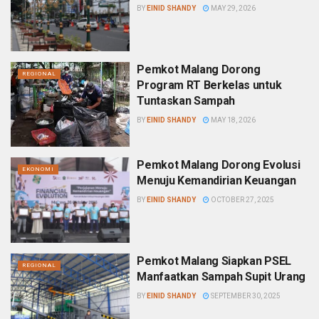
BY
EINID SHANDY
MAY 29, 2026
Pemkot Malang Dorong
REGIONAL
Program RT Berkelas untuk
Tuntaskan Sampah
BY
EINID SHANDY
MAY 18, 2026
Pemkot Malang Dorong Evolusi
EKONOMI
Menuju Kemandirian Keuangan
BY
EINID SHANDY
OCTOBER 27, 2025
Pemkot Malang Siapkan PSEL
REGIONAL
Manfaatkan Sampah Supit Urang
BY
EINID SHANDY
SEPTEMBER 30, 2025