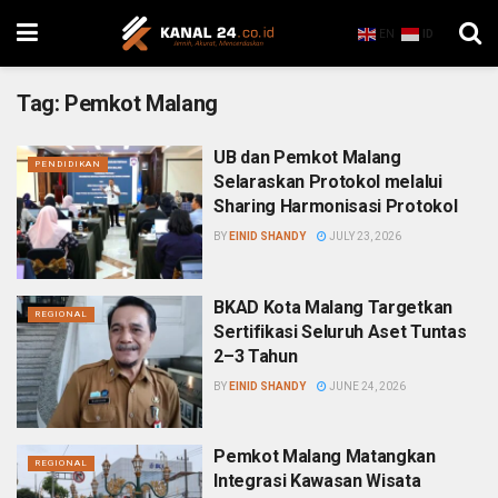
EN
ID
Tag:
Pemkot Malang
UB dan Pemkot Malang
PENDIDIKAN
Selaraskan Protokol melalui
Sharing Harmonisasi Protokol
BY
EINID SHANDY
JULY 23, 2026
BKAD Kota Malang Targetkan
REGIONAL
Sertifikasi Seluruh Aset Tuntas
2–3 Tahun
BY
EINID SHANDY
JUNE 24, 2026
Pemkot Malang Matangkan
REGIONAL
Integrasi Kawasan Wisata