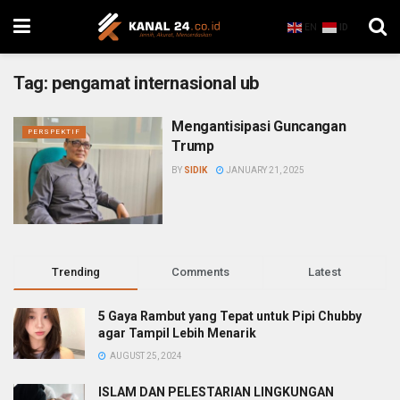
EN
ID
Tag:
pengamat internasional ub
Mengantisipasi Guncangan
PERSPEKTIF
Trump
BY
SIDIK
JANUARY 21, 2025
Trending
Comments
Latest
5 Gaya Rambut yang Tepat untuk Pipi Chubby
agar Tampil Lebih Menarik
AUGUST 25, 2024
ISLAM DAN PELESTARIAN LINGKUNGAN