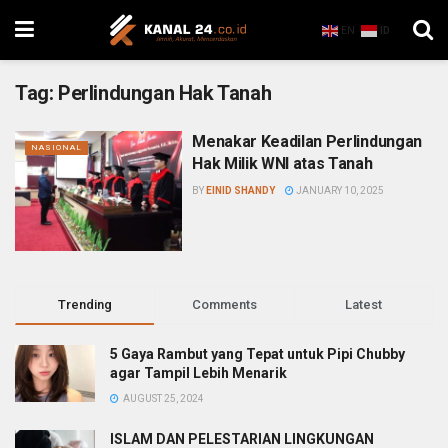
EN
ID
Tag:
Perlindungan Hak Tanah
Menakar Keadilan Perlindungan
NASIONAL
Hak Milik WNI atas Tanah
BY
EINID SHANDY
JANUARY 10, 2025
Trending
Comments
Latest
5 Gaya Rambut yang Tepat untuk Pipi Chubby
agar Tampil Lebih Menarik
AUGUST 25, 2024
ISLAM DAN PELESTARIAN LINGKUNGAN