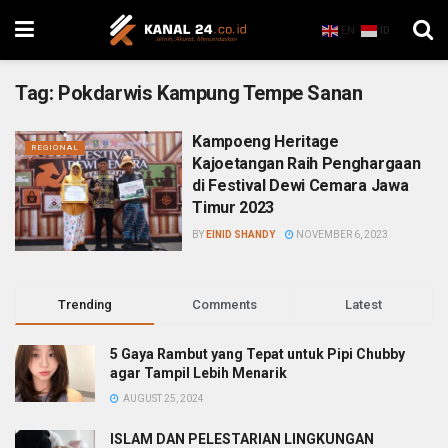
EN
ID
Tag:
Pokdarwis Kampung Tempe Sanan
Kampoeng Heritage
REGIONAL
Kajoetangan Raih Penghargaan
di Festival Dewi Cemara Jawa
Timur 2023
BY
EINID SHANDY
NOVEMBER 6, 2023
Trending
Comments
Latest
5 Gaya Rambut yang Tepat untuk Pipi Chubby
agar Tampil Lebih Menarik
AUGUST 25, 2024
ISLAM DAN PELESTARIAN LINGKUNGAN