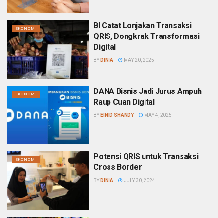
BI Catat Lonjakan Transaksi
EKONOMI
QRIS, Dongkrak Transformasi
Digital
BY
DINIA
MAY 20, 2025
DANA Bisnis Jadi Jurus Ampuh
EKONOMI
Raup Cuan Digital
BY
EINID SHANDY
MAY 4, 2025
Potensi QRIS untuk Transaksi
EKONOMI
Cross Border
BY
DINIA
JULY 30, 2024