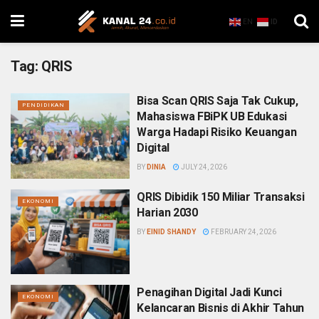
EN
ID
Tag:
QRIS
Bisa Scan QRIS Saja Tak Cukup,
PENDIDIKAN
Mahasiswa FBiPK UB Edukasi
Warga Hadapi Risiko Keuangan
Digital
BY
DINIA
JULY 24, 2026
QRIS Dibidik 150 Miliar Transaksi
EKONOMI
Harian 2030
BY
EINID SHANDY
FEBRUARY 24, 2026
Penagihan Digital Jadi Kunci
EKONOMI
Kelancaran Bisnis di Akhir Tahun