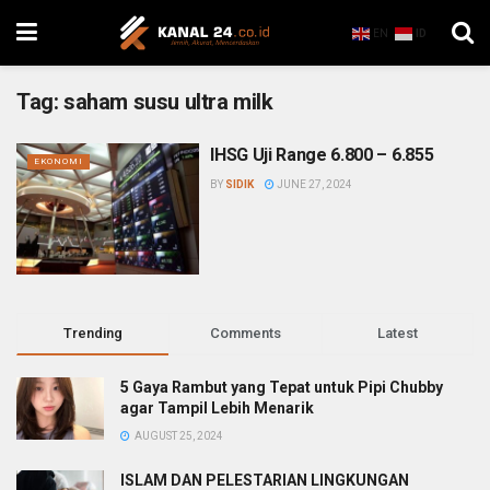
EN
ID
Tag:
saham susu ultra milk
IHSG Uji Range 6.800 – 6.855
EKONOMI
BY
SIDIK
JUNE 27, 2024
Trending
Comments
Latest
5 Gaya Rambut yang Tepat untuk Pipi Chubby
agar Tampil Lebih Menarik
AUGUST 25, 2024
ISLAM DAN PELESTARIAN LINGKUNGAN