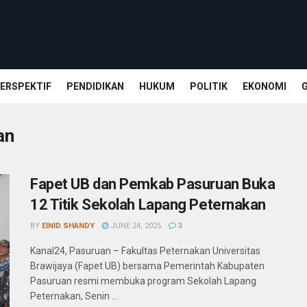
ERSPEKTIF
PENDIDIKAN
HUKUM
POLITIK
EKONOMI
an
Fapet UB dan Pemkab Pasuruan Buka
12 Titik Sekolah Lapang Peternakan
BY
EINID SHANDY
JUNE 24, 2025
3
Kanal24, Pasuruan – Fakultas Peternakan Universitas
Brawijaya (Fapet UB) bersama Pemerintah Kabupaten
Pasuruan resmi membuka program Sekolah Lapang
Peternakan, Senin ...