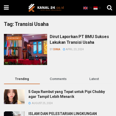
EN
ID
Tag:
Transisi Usaha
Dirut Laporkan PT BMU Sukses
EKONOMI
Lakukan Transisi Usaha
BY
DINIA
APRIL 23, 2024
Trending
Comments
Latest
5 Gaya Rambut yang Tepat untuk Pipi Chubby
agar Tampil Lebih Menarik
AUGUST 25, 2024
ISLAM DAN PELESTARIAN LINGKUNGAN