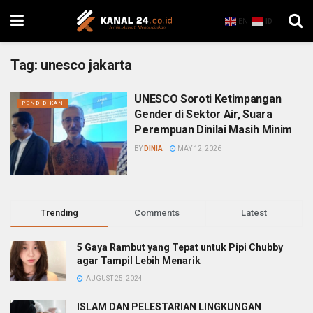
EN
ID
Tag:
unesco jakarta
UNESCO Soroti Ketimpangan
PENDIDIKAN
Gender di Sektor Air, Suara
Perempuan Dinilai Masih Minim
BY
DINIA
MAY 12, 2026
Trending
Comments
Latest
5 Gaya Rambut yang Tepat untuk Pipi Chubby
agar Tampil Lebih Menarik
AUGUST 25, 2024
ISLAM DAN PELESTARIAN LINGKUNGAN