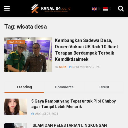
EN
ID
Tag:
wisata desa
Kembangkan Sadewa Desa,
NASIONAL
Dosen Vokasi UB Raih 10 Riset
Terapan Berdampak Terbaik
Kemdiktisaintek
BY
SIDIK
DECEMBER 22, 2025
Trending
Comments
Latest
5 Gaya Rambut yang Tepat untuk Pipi Chubby
agar Tampil Lebih Menarik
AUGUST 25, 2024
ISLAM DAN PELESTARIAN LINGKUNGAN