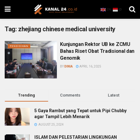
EN
ID
Tag:
zhejiang chinese medical university
Kunjungan Rektor UB ke ZCMU
PENDIDIKAN
Bahas Riset Obat Tradisional dan
Genomik
BY
DINIA
APRIL 16, 2025
Trending
Comments
Latest
5 Gaya Rambut yang Tepat untuk Pipi Chubby
agar Tampil Lebih Menarik
AUGUST 25, 2024
ISLAM DAN PELESTARIAN LINGKUNGAN