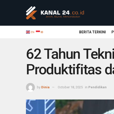
BERITA TERKINI
P
EN
ID
62 Tahun Tekni
Produktifitas 
by
Dinia
October 18, 2025
in
Pendidikan