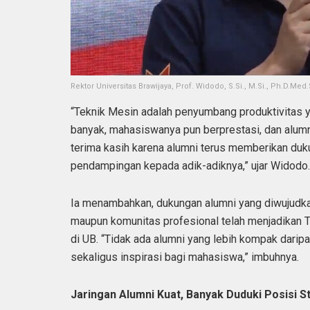
Rektor Universitas Brawijaya, Prof. Widodo, S.Si., M.Si., Ph.D.Med
“Teknik Mesin adalah penyumbang produktivitas y
banyak, mahasiswanya pun berprestasi, dan alum
terima kasih karena alumni terus memberikan duk
pendampingan kepada adik-adiknya,” ujar Widodo.
Ia menambahkan, dukungan alumni yang diwujudkan
maupun komunitas profesional telah menjadikan T
di UB. “Tidak ada alumni yang lebih kompak darip
sekaligus inspirasi bagi mahasiswa,” imbuhnya.
Jaringan Alumni Kuat, Banyak Duduki Posisi S