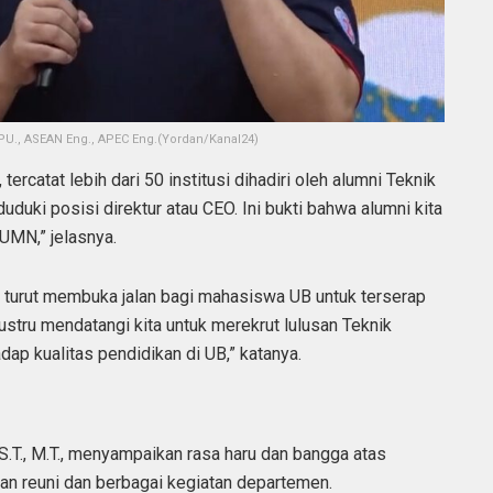
, IPU., ASEAN Eng., APEC Eng.(Yordan/Kanal24)
ercatat lebih dari 50 institusi dihadiri oleh alumni Teknik
uki posisi direktur atau CEO. Ini bukti bahwa alumni kita
BUMN,” jelasnya.
 turut membuka jalan bagi mahasiswa UB untuk terserap
justru mendatangi kita untuk merekrut lulusan Teknik
dap kualitas pendidikan di UB,” katanya.
.T., M.T., menyampaikan rasa haru dan bangga atas
an reuni dan berbagai kegiatan departemen.