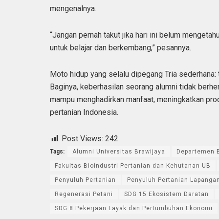
mengenalnya.
“Jangan pernah takut jika hari ini belum mengetah
untuk belajar dan berkembang,” pesannya.
Moto hidup yang selalu dipegang Tria sederhana: t
Baginya, keberhasilan seorang alumni tidak berhent
mampu menghadirkan manfaat, meningkatkan produ
pertanian Indonesia.
Post Views:
242
Tags:
Alumni Universitas Brawijaya
Departemen B
Fakultas Bioindustri Pertanian dan Kehutanan UB
Penyuluh Pertanian
Penyuluh Pertanian Lapanga
Regenerasi Petani
SDG 15 Ekosistem Daratan
SDG 8 Pekerjaan Layak dan Pertumbuhan Ekonomi