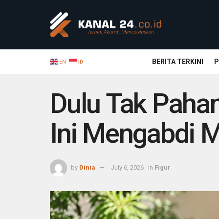
BERITA TERKINI
P
EN
ID
Dulu Tak Paham
Ini Mengabdi 
by
Dinia
July 6, 2026
in
Figur