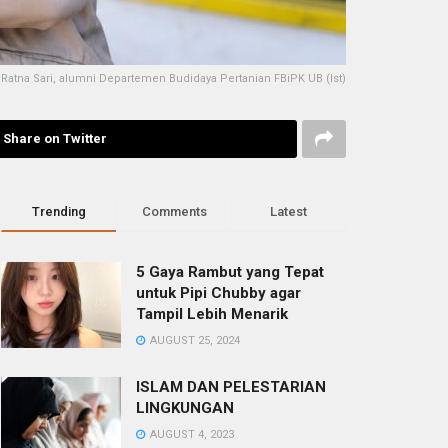
 Ratna Sari, alumni Departemen Budidaya Pertanian FBiPK UB (Ist)
Share on Twitter
Trending
Comments
Latest
5 Gaya Rambut yang Tepat
untuk Pipi Chubby agar
Tampil Lebih Menarik
AUGUST 25, 2024
ISLAM DAN PELESTARIAN
LINGKUNGAN
AUGUST 4, 2023