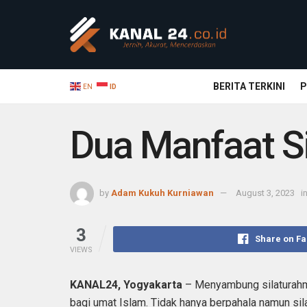
BERITA TERKINI
P
EN
ID
Dua Manfaat S
by
Adam Kukuh Kurniawan
August 3, 2023
i
3
Share on F
VIEWS
KANAL24, Yogyakarta
– Menyambung silaturahmi 
bagi umat Islam. Tidak hanya berpahala namun si