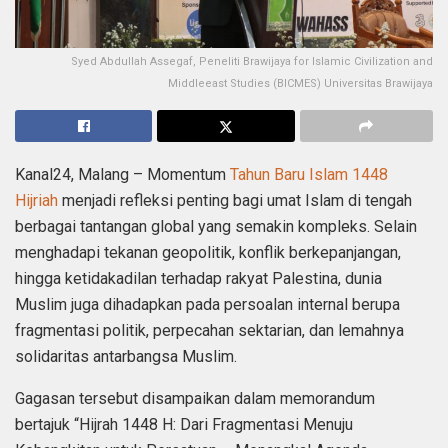
Syed Abdullah Assegaf, Peneliti Brawijaya for Islamic Civilization and
Middleeast Studies (BICMES) Universitas Brawijaya
Kanal24, Malang – Momentum
Tahun Baru Islam 1448
Hijriah
menjadi refleksi penting bagi umat Islam di tengah
berbagai tantangan global yang semakin kompleks. Selain
menghadapi tekanan geopolitik, konflik berkepanjangan,
hingga ketidakadilan terhadap rakyat Palestina, dunia
Muslim juga dihadapkan pada persoalan internal berupa
fragmentasi politik, perpecahan sektarian, dan lemahnya
solidaritas antarbangsa Muslim.
Gagasan tersebut disampaikan dalam memorandum
bertajuk “Hijrah 1448 H: Dari Fragmentasi Menuju