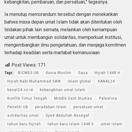
kebangkitan, pembaruan, dan persatuan,” tegasnya.
Ia menutup memorandum tersebut dengan menekankan
bahwa masa depan umat Islam tidak akan ditentukan oleh
tindakan pihak lain semata, melainkan oleh kemampuan
umat untuk membangun solidaritas, memperkuat institusi,
mengembangkan ilmu pengetahuan, dan menjaga komitmen
terhadap keadilan serta martabat kemanusiaan.
Post Views:
171
Tags:
BICMES UB
dunia Muslim
Gaza
Hijrah 1448 H
Hijrah Nabi Muhammad SAW
Islam global
KANAL24
kanal24.co.id
kebangkitan umat Islam
Konflik Timur Tengah
Middle East Studies
Palestina
Peneliti UB
peradaban Islam
persatuan umat
solidaritas umat
Syed Abdullah Assegaf
tahun baru hijriah
tahun baru islam 1448 h
umat Islam