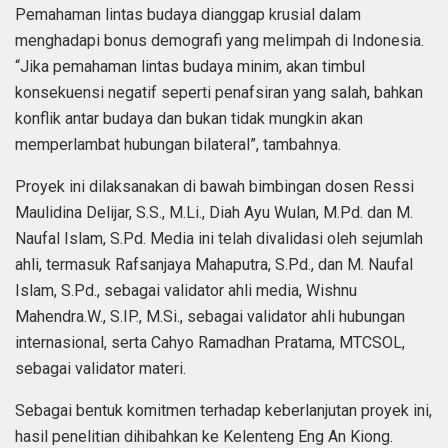
Pemahaman lintas budaya dianggap krusial dalam
menghadapi bonus demografi yang melimpah di Indonesia.
“Jika pemahaman lintas budaya minim, akan timbul
konsekuensi negatif seperti penafsiran yang salah, bahkan
konflik antar budaya dan bukan tidak mungkin akan
memperlambat hubungan bilateral”, tambahnya.
Proyek ini dilaksanakan di bawah bimbingan dosen Ressi
Maulidina Delijar, S.S., M.Li., Diah Ayu Wulan, M.Pd. dan M.
Naufal Islam, S.Pd. Media ini telah divalidasi oleh sejumlah
ahli, termasuk Rafsanjaya Mahaputra, S.Pd., dan M. Naufal
Islam, S.Pd., sebagai validator ahli media, Wishnu
Mahendra.W., S.IP., M.Si., sebagai validator ahli hubungan
internasional, serta Cahyo Ramadhan Pratama, MTCSOL,
sebagai validator materi.
Sebagai bentuk komitmen terhadap keberlanjutan proyek ini,
hasil penelitian dihibahkan ke Kelenteng Eng An Kiong.