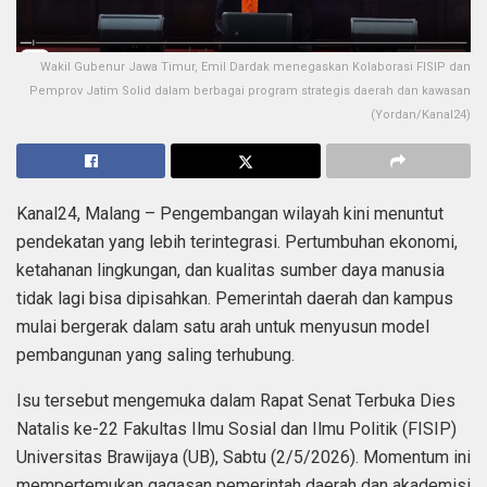
Wakil Gubenur Jawa Timur, Emil Dardak menegaskan Kolaborasi FISIP dan
Pemprov Jatim Solid dalam berbagai program strategis daerah dan kawasan
(Yordan/Kanal24)
Kanal24, Malang – Pengembangan wilayah kini menuntut
pendekatan yang lebih terintegrasi. Pertumbuhan ekonomi,
ketahanan lingkungan, dan kualitas sumber daya manusia
tidak lagi bisa dipisahkan. Pemerintah daerah dan kampus
mulai bergerak dalam satu arah untuk menyusun model
pembangunan yang saling terhubung.
Isu tersebut mengemuka dalam Rapat Senat Terbuka Dies
Natalis ke-22 Fakultas Ilmu Sosial dan Ilmu Politik (FISIP)
Universitas Brawijaya (UB), Sabtu (2/5/2026). Momentum ini
mempertemukan gagasan pemerintah daerah dan akademisi