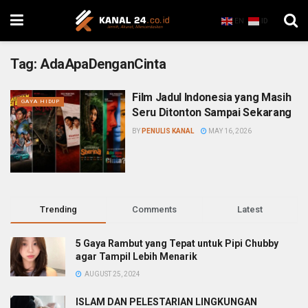
EN
ID
Tag:
AdaApaDenganCinta
Film Jadul Indonesia yang Masih
GAYA HIDUP
Seru Ditonton Sampai Sekarang
BY
PENULIS KANAL
MAY 16, 2026
Trending
Comments
Latest
5 Gaya Rambut yang Tepat untuk Pipi Chubby
agar Tampil Lebih Menarik
AUGUST 25, 2024
ISLAM DAN PELESTARIAN LINGKUNGAN