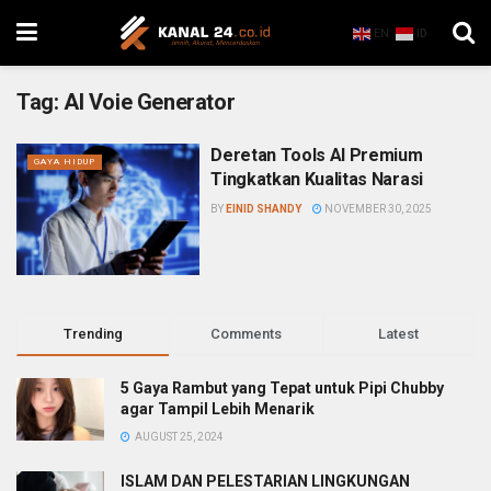
EN
ID
Tag:
AI Voie Generator
Deretan Tools AI Premium
GAYA HIDUP
Tingkatkan Kualitas Narasi
BY
EINID SHANDY
NOVEMBER 30, 2025
Trending
Comments
Latest
5 Gaya Rambut yang Tepat untuk Pipi Chubby
agar Tampil Lebih Menarik
AUGUST 25, 2024
ISLAM DAN PELESTARIAN LINGKUNGAN